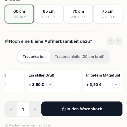
60 cm
65 cm
70 cm
75 cm
155,00 €
185,00 €
230,00 €
275,00 €
Noch eine kleine Aufmerksamkeit dazu?
Trauerkarten
Trauerschleife (20 cm breit)
eid
Ein stiller Gruß
In tiefem Mitgefühl
+ 3,50 €
+ 3,50 €
−
+
In den Warenkorb
Mindestbestellwert: 20,00 €