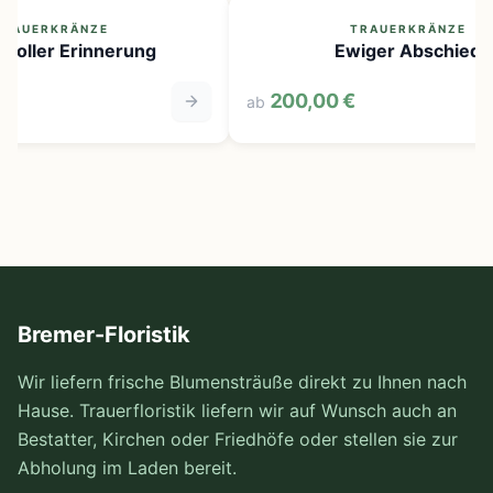
RAUERKRÄNZE
TRAUERKRÄNZE
evoller Erinnerung
Ewiger Abschied
200,00 €
ab
Bremer-Floristik
Wir liefern frische Blumensträuße direkt zu Ihnen nach
Hause. Trauerfloristik liefern wir auf Wunsch auch an
Bestatter, Kirchen oder Friedhöfe oder stellen sie zur
Abholung im Laden bereit.