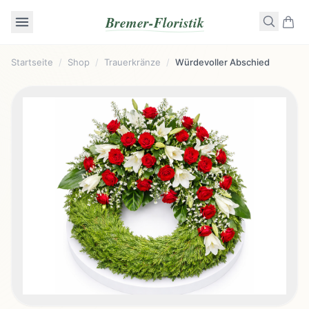
Bremer-Floristik
Startseite
/
Shop
/
Trauerkränze
/
Würdevoller Abschied