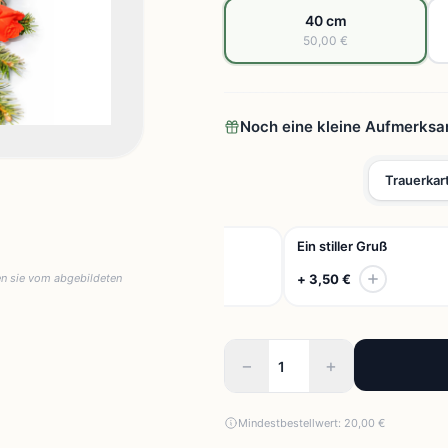
40 cm
50,00 €
Noch eine kleine Aufmerksa
Trauerkar
Aufrichtiges Beileid
Ein stiller Gruß
+ 3,50 €
+ 3,50 €
en sie vom abgebildeten
−
+
Mindestbestellwert: 20,00 €