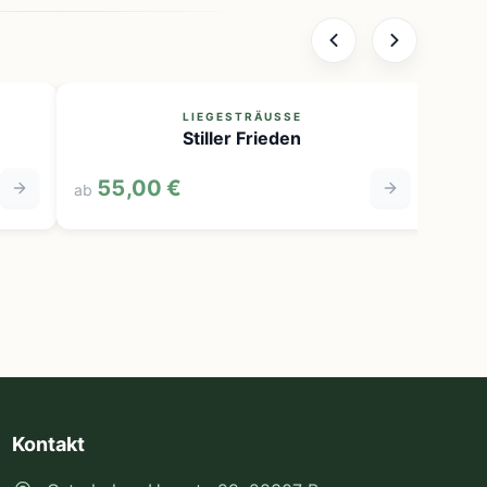
LIEGESTRÄUSSE
Stiller Frieden
55,00 €
50
ab
ab
Kontakt