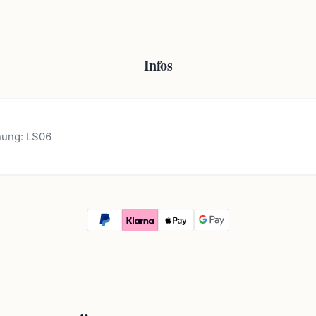
Infos
nung: LS06