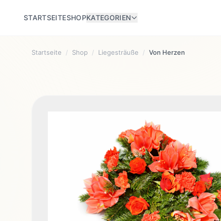
STARTSEITE
SHOP
KATEGORIEN
Startseite
/
Shop
/
Liegesträuße
/
Von Herzen