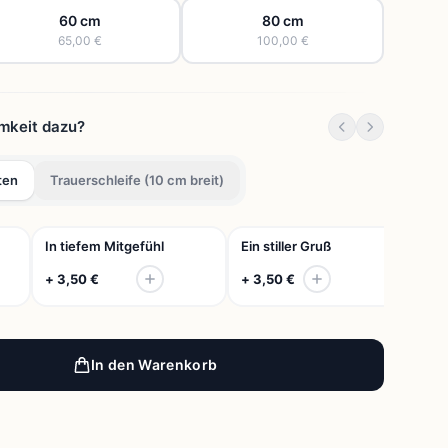
60 cm
80 cm
65,00 €
100,00 €
mkeit dazu?
ten
Trauerschleife (10 cm breit)
In tiefem Mitgefühl
Ein stiller Gruß
In 
+ 3,50 €
+ 3,50 €
+ 
In den Warenkorb