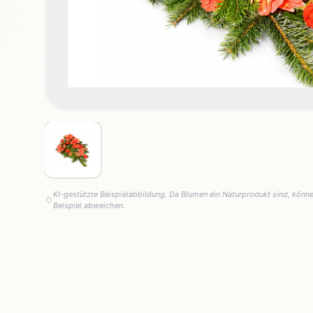
KI-gestützte Beispielabbildung. Da Blumen ein Naturprodukt sind, könn
Beispiel abweichen.