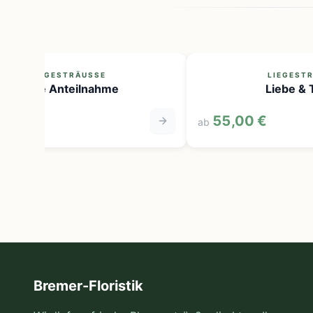
LIEGESTRÄUSSE
LIEGESTR
Leise Anteilnahme
Liebe & T
0 €
55,00 €
ab
Bremer-Floristik