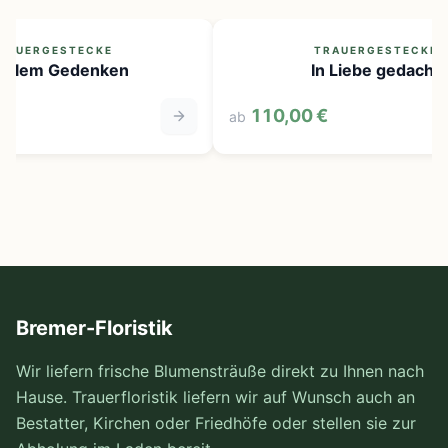
RAUERGESTECKE
TRAUERGESTECKE
stillem Gedenken
In Liebe gedacht
110,00 €
ab
Bremer-Floristik
Wir liefern frische Blumensträuße direkt zu Ihnen nach
Hause. Trauerfloristik liefern wir auf Wunsch auch an
Bestatter, Kirchen oder Friedhöfe oder stellen sie zur