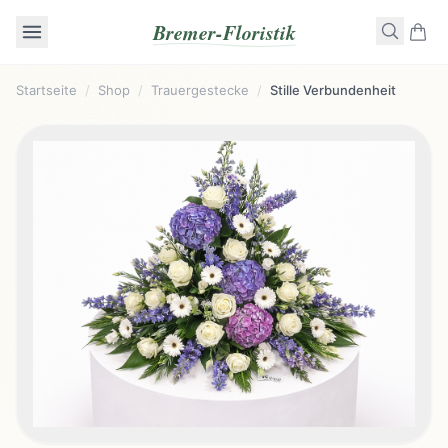
Bremer-Floristik
Startseite
/
Shop
/
Trauergestecke
/
Stille Verbundenheit