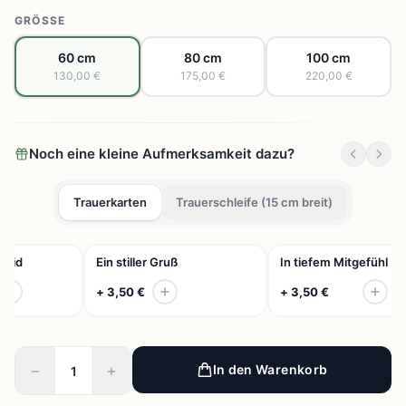
GRÖSSE
60 cm
80 cm
100 cm
130,00 €
175,00 €
220,00 €
Noch eine kleine Aufmerksamkeit dazu?
Trauerkarten
Trauerschleife (15 cm breit)
leid
Ein stiller Gruß
In tiefem Mitgefühl
+ 3,50 €
+ 3,50 €
−
+
In den Warenkorb