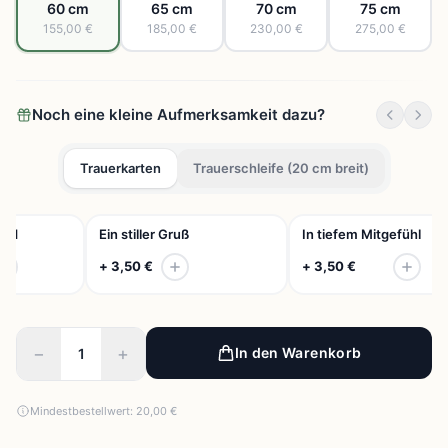
60 cm
65 cm
70 cm
75 cm
155,00 €
185,00 €
230,00 €
275,00 €
Noch eine kleine Aufmerksamkeit dazu?
Trauerkarten
Trauerschleife (20 cm breit)
id
Ein stiller Gruß
In tiefem Mitgefühl
+ 3,50 €
+ 3,50 €
−
+
In den Warenkorb
Mindestbestellwert: 20,00 €