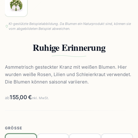
KI-gestützte Beispielabbildung. Da Blumen ein Naturprodukt sind, können sie
vom abgebildeten Beispiel abweichen.
Ruhige Erinnerung
Asmmetrisch gesteckter Kranz mit weißen Blumen. Hier
wurden weiße Rosen, Lilien und Schleierkraut verwendet.
Die Blumen können saisonal variieren.
155,00 €
ab
inkl. MwSt.
GRÖSSE