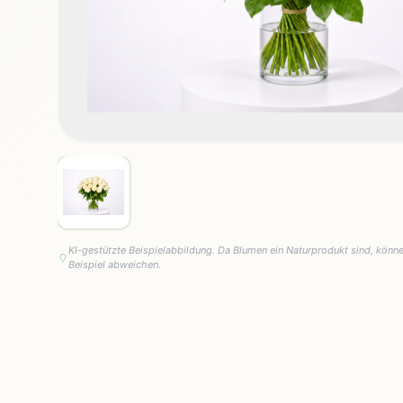
KI-gestützte Beispielabbildung. Da Blumen ein Naturprodukt sind, könn
Beispiel abweichen.