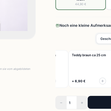
44,90 €
Noch eine kleine Aufmerksa
Gesche
Teddy weiß ca 25 cm
Teddy braun ca 25 cm
en sie vom abgebildeten
+ 6,90 €
+ 6,90 €
−
+