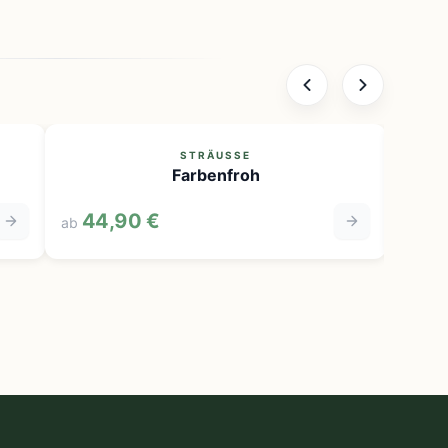
STRÄUSSE
Farbenfroh
44,90 €
32,
ab
ab