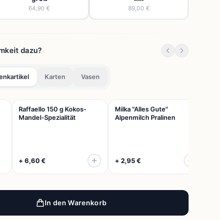
64,90 €
89,00 €
mkeit dazu?
nkartikel
Karten
Vasen
Raffaello 150 g Kokos-
Milka "Alles Gute"
Schu
Mandel-Spezialität
Alpenmilch Pralinen
Schl
Plak
Mit P
Dich 
+ 6,60 €
+ 2,95 €
+ 11
In den Warenkorb