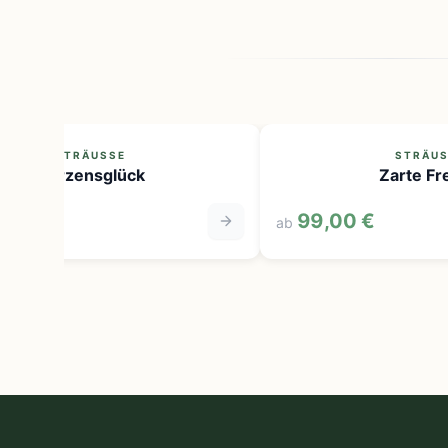
STRÄUSSE
STRÄUSS
Herzensglück
Zarte Fre
0 €
99,00 €
ab