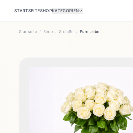
STARTSEITE
SHOP
KATEGORIEN
Startseite
/
Shop
/
Sträuße
/
Pure Liebe