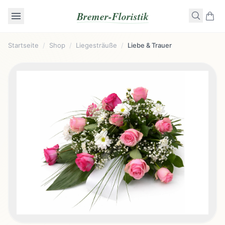
Bremer-Floristik
Startseite
/
Shop
/
Liegesträuße
/
Liebe & Trauer