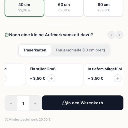
40 cm
60 cm
80 cm
55,00 €
75,00 €
95,00 €
Noch eine kleine Aufmerksamkeit dazu?
Trauerkarten
Trauerschleife (10 cm breit)
eid
Ein stiller Gruß
In tiefem Mitgefühl
+ 3,50 €
+ 3,50 €
−
+
In den Warenkorb
Mindestbestellwert: 20,00 €