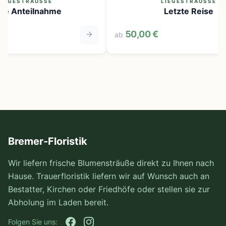
IEGESTRÄUSSE
LIEGESTRÄUSSE
se Anteilnahme
Letzte Reise
50,00 €
ab
Bremer-Floristik
Wir liefern frische Blumensträuße direkt zu Ihnen nach
Hause. Trauerfloristik liefern wir auf Wunsch auch an
Bestatter, Kirchen oder Friedhöfe oder stellen sie zur
Abholung im Laden bereit.
Folgen Sie uns: