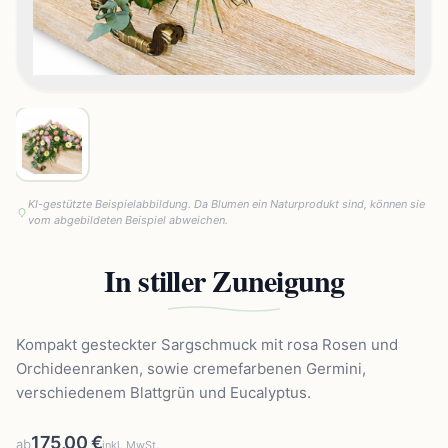
KI-gestützte Beispielabbildung. Da Blumen ein Naturprodukt sind, können sie
vom abgebildeten Beispiel abweichen.
In stiller Zuneigung
Kompakt gesteckter Sargschmuck mit rosa Rosen und
Orchideenranken, sowie cremefarbenen Germini,
verschiedenem Blattgrün und Eucalyptus.
175,00 €
ab
inkl. MwSt.