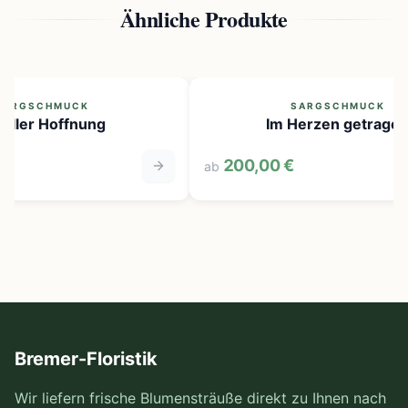
Ähnliche Produkte
ARGSCHMUCK
SARGSCHMUCK
tiller Hoffnung
Im Herzen getragen
200,00 €
ab
Bremer-Floristik
Wir liefern frische Blumensträuße direkt zu Ihnen nach