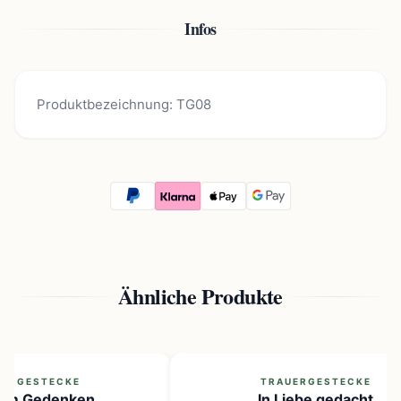
Infos
Produktbezeichnung: TG08
Ähnliche Produkte
ERGESTECKE
TRAUERGESTECKE
llem Gedenken
In Liebe gedacht