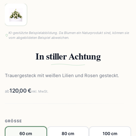
KI-gestützte Beispielabbildung. Da Blumen ein Naturprodukt sind, können sie
vom abgebildeten Beispiel abweichen.
In stiller Achtung
Trauergesteck mit weißen Lilien und Rosen gesteckt.
120,00 €
ab
inkl. MwSt.
GRÖSSE
60 cm
80 cm
100 cm