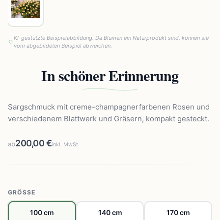
KI-gestützte Beispielabbildung. Da Blumen ein Naturprodukt sind, können sie
vom abgebildeten Beispiel abweichen.
In schöner Erinnerung
Sargschmuck mit creme-champagnerfarbenen Rosen und
verschiedenem Blattwerk und Gräsern, kompakt gesteckt.
200,00 €
ab
inkl. MwSt.
GRÖSSE
100 cm
140 cm
170 cm