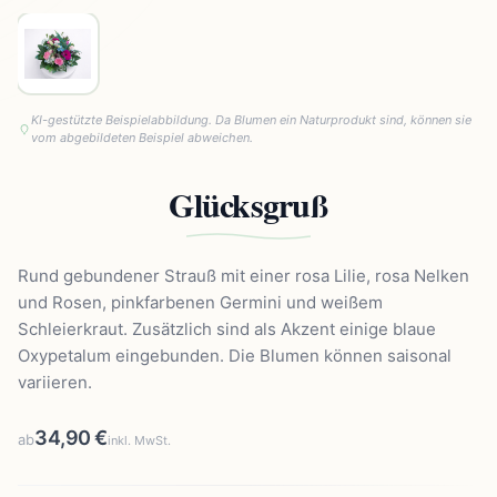
KI-gestützte Beispielabbildung. Da Blumen ein Naturprodukt sind, können sie
vom abgebildeten Beispiel abweichen.
Glücksgruß
Rund gebundener Strauß mit einer rosa Lilie, rosa Nelken
und Rosen, pinkfarbenen Germini und weißem
Schleierkraut. Zusätzlich sind als Akzent einige blaue
Oxypetalum eingebunden. Die Blumen können saisonal
variieren.
34,90 €
ab
inkl. MwSt.