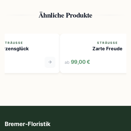
Ähnliche Produkte
STRÄUSSE
STRÄUSSE
erzensglück
Zarte Freude
99,00 €
ab
Bremer-Floristik