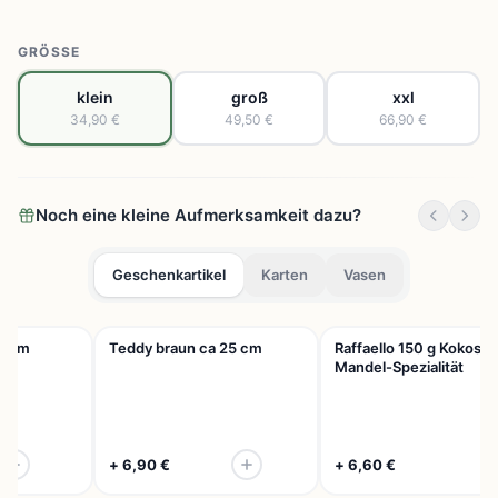
GRÖSSE
klein
groß
xxl
34,90 €
49,50 €
66,90 €
Noch eine kleine Aufmerksamkeit dazu?
Geschenkartikel
Karten
Vasen
5 cm
Teddy braun ca 25 cm
Raffaello 150 g Kokos-
Mandel-Spezialität
+ 6,90 €
+ 6,60 €