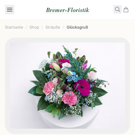
Bremer-Floristik
Startseite
/
Shop
/
Sträuße
/
Glücksgruß