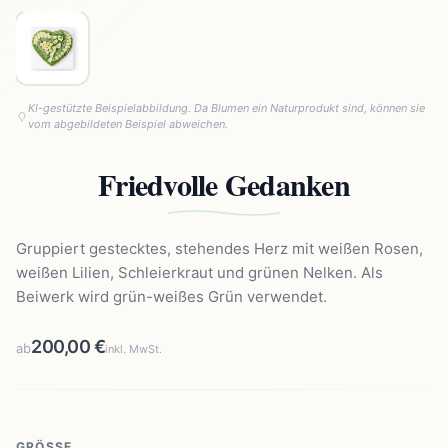
KI-gestützte Beispielabbildung. Da Blumen ein Naturprodukt sind, können sie
vom abgebildeten Beispiel abweichen.
Friedvolle Gedanken
Gruppiert gestecktes, stehendes Herz mit weißen Rosen,
weißen Lilien, Schleierkraut und grünen Nelken. Als
Beiwerk wird grün-weißes Grün verwendet.
200,00 €
ab
inkl. MwSt.
GRÖSSE