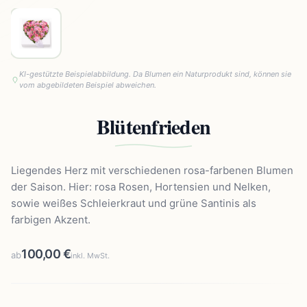
KI-gestützte Beispielabbildung. Da Blumen ein Naturprodukt sind, können sie
vom abgebildeten Beispiel abweichen.
Blütenfrieden
Liegendes Herz mit verschiedenen rosa-farbenen Blumen
der Saison. Hier: rosa Rosen, Hortensien und Nelken,
sowie weißes Schleierkraut und grüne Santinis als
farbigen Akzent.
100,00 €
ab
inkl. MwSt.