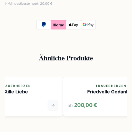
Mindestbestellwert: 20,00 €
Ähnliche Produkte
TRAUERHERZEN
TRAUERHERZEN
Stille Liebe
Friedvolle Gedanke
200,00 €
ab