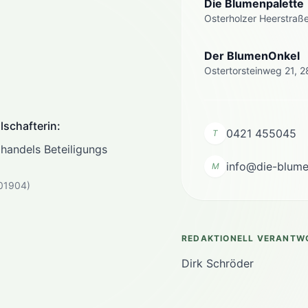
Die Blumenpalette
Osterholzer Heerstraß
Der BlumenOnkel
Ostertorsteinweg 21, 
lschafterin:
0421 455045
T
handels Beteiligungs
info@die-blume
M
201904)
REDAKTIONELL VERANTW
Dirk Schröder