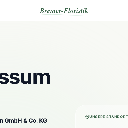
Bremer-Floristik
essum
G
UNSERE STANDOR
en GmbH & Co. KG